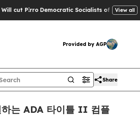
Pirro
Democratic Socialists of America Propose 
View all
Provided by AGP
Share
원하는 ADA 타이틀 II 컴플