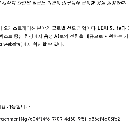
정
해석과
관련된
질문은
기관의
법무팀에
문의할
것을
권장한다
.
 자막, 언어 오케스트레이션 분야의 글로벌 선도 기업이다. LEXI Su
 텍스트 중심 환경에서 음성 AI로의 전환을 대규모로 지원하는 기
a website
)에서 확인할 수 있다.
이용 가능합니다
tachmentNg/e04f14f6-9709-4d60-9f5f-d86ef4a03fe2