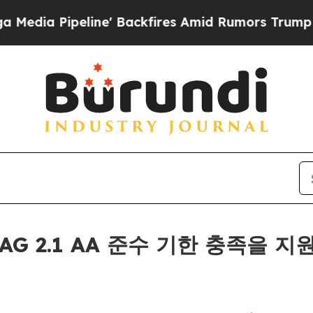
ipeline' Backfires Amid Rumors Trump Will cut 
CAG 2.1 AA 준수 기한 충족을 지