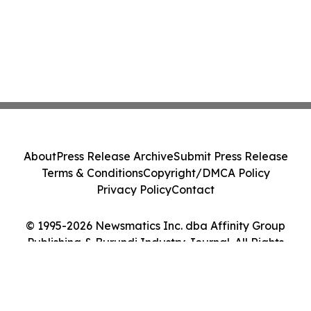
About
Press Release Archive
Submit Press Release
Terms & Conditions
Copyright/DMCA Policy
Privacy Policy
Contact
© 1995-2026 Newsmatics Inc. dba Affinity Group
Publishing & Burundi Industry Journal. All Rights
Reserved.
Cookie Settings / Your Privacy Choices