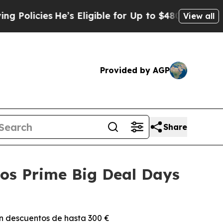
es
He’s Eligible for Up to $480,000 After Being 
View all
Provided by AGP
Share
los Prime Big Deal Days
con descuentos de hasta 300 €