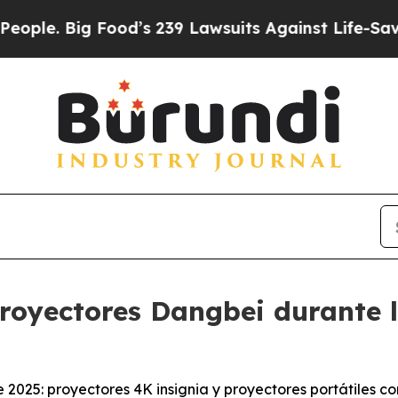
g Food’s 239 Lawsuits Against Life-Saving Polici
royectores Dangbei durante 
e 2025: proyectores 4K insignia y proyectores portátiles 