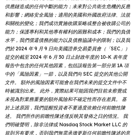
供應鏈造成的任何中斷的能力；未來對公共衛生危機的反應
和影響；網絡安全風險；適用的美國和外國政府法律、法規
和關稅的變化；我們成功實施收購策略或整合被收購公司的
能力；保護專利和其他專有權利的困難和成本；我們的負債
水平，我們償還債務的能力以及債務協議中的限制；以及我
們於 2024 年 9 月 9 日向美國證券交易委員會（「SEC」）
提交的截至 2024 年 6 月 30 日止財政年度的 10-K 表年度
報告中包含的任何其他因素，包括該報告第一部分第 1A 項
中的「風險因素」一節，以及我們向 SEC 提交的其他公開
文件。 額外的風險因素可能會在我們未來的提交文件中不
時被識別出來。 此外，實際結果可能因我們目前未察覺或
未視為對業務重要的額外風險和不確定性而存在差異。 基
於上述原因，我們提醒投資者不要過度依賴任何前瞻性陳
述。 我們所作的前瞻性陳述僅反映其發佈之日的情況。 我
們明確聲明，除非法律或 Nasdaq Stock Market LLC 的
規則另有要求，否則我們無需承擔更新任何前瞻性陳述的意