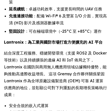
策
延長續航
：卓越功耗效率，支援更長時間的 UAV 任務
先進連接功能
：配備 Wi-Fi® 6 及豐富 I/O 介面，實現高
清 (HD) 影片及感測器數據串流
堅固設計
：可在極端環境中（-25°C 至 +85°C）運作
Lantronix：為工業與國防市場打造方便擴充的 AI 平台
結合深度工程服務、穩健開發環境（支援 ROS2 及 Docker
等技術）以及持續擴張的邊緣 AI 和 IoT 佈局之下，
Lantronix 在國防與商用無人機應用領域佔據獨特優勢，能
夠推動高邊際收益增長。 這項 Gremsy 合作夥伴關係鞏固
Lantronix 作為全球原廠設備製造商 (OEM) 可靠 AI 運算
供應商的地位，並彰顯公司對下列重點的長期增長策略執行
成果：
安全合規的嵌入式運算