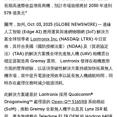
長期高邊際收益增長商機，預計市場規模將於 2030 年達到
578 億美元*
爾灣，加州, Oct. 03, 2025 (GLOBE NEWSWIRE) -- 邊緣
人工智能 (Edge AI) 應用運算與連網物聯網 (IoT) 解決方
案全球領導者
Lantronix Inc.
(NASDAQ: LTRX) 今日宣
佈，其符合美國《國防授權法案》(NDAA) 及《貿易協定
法》(TAA) 的解決方案獲全球先進無人機 (UAV) 相機雲台
穩定器製造商 Gremsy 選用。 Lantronix 發揮在相機應用
方面的豐厚經驗，以這項突破性解決方案持續加快拓展無人
機市場，當中提升電源使用效率以延長無人機續航時間，同
時亦在處理任務時減少能源消耗。
此解決方案建基於 Lantronix 採用 Qualcomm®
Dragonwing™ 處理器的
Open-Q™ 5165RB
系統模組
(SoM)，推動 Gremsy 全新無人機平台及其 Lynx ISR 載
荷，專為無縫整合 Teledyne FLIR OEM 的 Hadron 640R