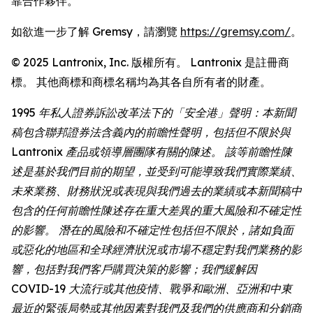
靠合作夥伴。
如欲進一步了解 Gremsy，請瀏覽
https://gremsy.com/
。
© 2025 Lantronix, Inc. 版權所有。 Lantronix 是註冊商
標。 其他商標和商標名稱均為其各自所有者的財產。
1995 年私人證券訴訟改革法下的「安全港」聲明：本新聞
稿包含聯邦證券法含義內的前瞻性聲明，包括但不限於與
Lantronix 產品或領導層團隊有關的陳述。 該等前瞻性陳
述是基於我們目前的期望，並受到可能導致我們實際業績、
未來業務、財務狀況或表現與我們過去的業績或本新聞稿中
包含的任何前瞻性陳述存在重大差異的重大風險和不確定性
的影響。 潛在的風險和不確定性包括但不限於，諸如負面
或惡化的地區和全球經濟狀況或市場不穩定對我們業務的影
響，包括對我們客戶購買決策的影響；我們緩解因
COVID-19 大流行或其他疫情、戰爭和歐洲、亞洲和中東
最近的緊張局勢或其他因素對我們及我們的供應商和分銷商