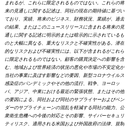
まれるが、これらに限定されるものではない。これらの将
来の見通しに関する記述は、同社の現在の期待値に基づい
ており、実績、将来のビジネス、財務状況、業績が、過去
の結果、またはこのニュースリリースに含まれる将来の見
通しに関する記述に明示的または暗示的に示されているも
のと大幅に異なる、重大なリスクと不確実性がある。潜在
的なリスクおよび不確実性には、以下が含まれるがこれら
に限定されるものではない。顧客の購買決定への影響を含
む、地域および世界経済の状況の悪化や市場の不安定化が
当社の事業に及ぼす影響などの要因、新型コロナウイルス
感染症のパンデミックやその他の流行、戦争、ヨーロッ
パ、アジア、中東における最近の緊張状態、またはその他
の要因による、同社および同社のサプライヤーおよびベン
ダーのサプライチェーンの混乱を軽減する同社の能力、公
衆衛生危機への今後の対応とその影響、サイバーセキュリ
ティリスク、適用される米国および外国政府の法律、規制