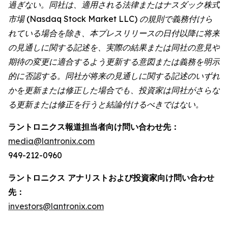
過ぎない。同社は、適用される法律またはナスダック株式
市場 (Nasdaq Stock Market LLC) の規則で義務付けら
れている場合を除き、本プレスリリースの日付以降に将来
の見通しに関する記述を、実際の結果または同社の意見や
期待の変更に適合するよう更新する意図または義務を明示
的に否認する。同社が将来の見通しに関する記述のいずれ
かを更新または修正した場合でも、投資家は同社がさらな
る更新または修正を行うと結論付けるべきではない。
ラントロニクス報道担当者向け問い合わせ先：
media@lantronix.com
949-212-0960
ラントロニクス アナリストおよび投資家向け問い合わせ
先：
investors@lantronix.com