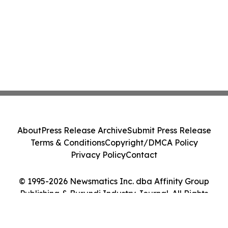
About
Press Release Archive
Submit Press Release
Terms & Conditions
Copyright/DMCA Policy
Privacy Policy
Contact
© 1995-2026 Newsmatics Inc. dba Affinity Group
Publishing & Burundi Industry Journal. All Rights
Reserved.