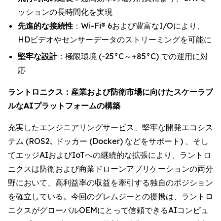
ッションの長時間化を実現
先進的な接続性
：Wi-Fi® 6および豊富なI/Oにより、
HDビデオやセンサーデータのストリーミングを可能に
堅牢な設計
：極限環境 (-25°C～+85°C) での運用に対
応
ラントロニクス：産業および防衛市場に向けたスケーラブ
ルなAIプラットフォームの構築
充実したエンジニアリングサービス、堅牢な開発エコシス
テム (ROS2､ ドッカー (Docker) などをサポート) 、そし
てエッジAIおよびIoTへの継続的な拡張により、ラントロ
ニクスは防衛および商業ドローンアプリケーションの両分
野において、高利益率の収益を牽引する独自のポジション
を確立している。今回のグレムジーとの提携は、ラントロ
ニクスがグローバルOEMにとって信頼できるAIコンピュ