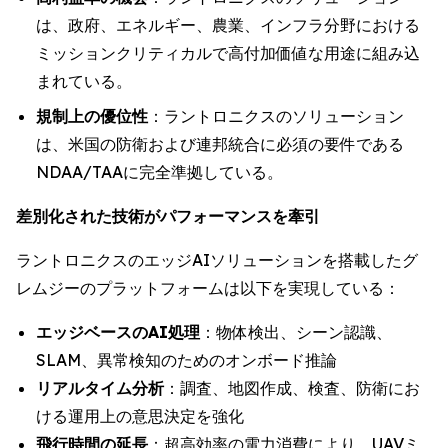
は、政府、エネルギー、農業、インフラ分野における
ミッションクリティカルで高付加価値な用途に組み込
まれている。
規制上の優位性
：ラントロニクスのソリューション
は、米国の防衛および連邦統合に必須の要件である
NDAA/TAAに完全準拠している。
差別化された技術がパフォーマンスを牽引
ラントロニクスのエッジAIソリューションを搭載したグ
レムジーのプラットフォームは以下を実現している：
エッジベースのAI処理
：物体検出、シーン認識、
SLAM、異常検知のためのオンボード推論
リアルタイム分析
：調査、地図作成、検査、防衛にお
ける運用上の意思決定を強化
飛行時間の延長
：超高効率の電力消費により、UAVミ