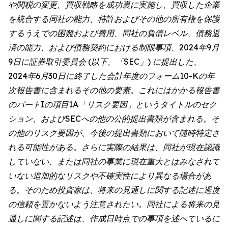
や関税の変更、買収戦略を成功裏に実施し、買収した企業
を統合する同社の能力、特許およびその他の所有権を保護
するうえでの困難および費用、同社の負債レベル、債務返
済の能力、および債務契約における制限事項、2024年9月
9日に証券取引委員会 (以下、「SEC」) に提出した、
2024年6月30日に終了した会計年度のフォーム10-Kの年
次報告書に含まれるその他の要素。これにはかかる報告書
のパートIの項目1A「リスク要因」というタイトルのセク
ション、およびSECへの他の公的提出書類が含まれる。そ
の他のリスク要因が、今後の提出書類において随時特定さ
れる可能性がある。さらに実際の結果は、同社が現在認識
していない、または同社の事業に現在重大とはみなされて
いない追加的なリスクや不確実性により異なる場合があ
る。そのため投資家は、将来の見通しに関する記述に過度
の信頼を置かないよう注意されたい。同社による将来の見
通しに関する記述は、作成日時点での事項を述べているに