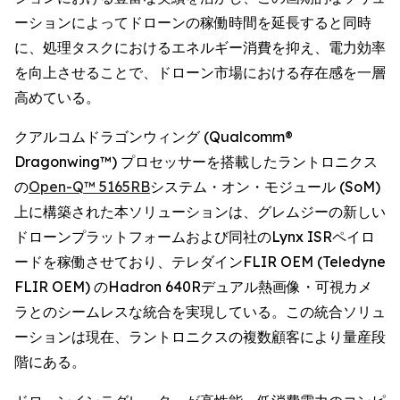
ーションによってドローンの稼働時間を延長すると同時
に、処理タスクにおけるエネルギー消費を抑え、電力効率
を向上させることで、ドローン市場における存在感を一層
高めている。
クアルコムドラゴンウィング (Qualcomm®
Dragonwing™) プロセッサーを搭載したラントロニクス
の
Open-Q™ 5165RB
システム・オン・モジュール (SoM)
上に構築された本ソリューションは、グレムジーの新しい
ドローンプラットフォームおよび同社のLynx ISRペイロ
ードを稼働させており、テレダインFLIR OEM (Teledyne
FLIR OEM) のHadron 640Rデュアル熱画像・可視カメ
ラとのシームレスな統合を実現している。この統合ソリュ
ーションは現在、ラントロニクスの複数顧客により量産段
階にある。