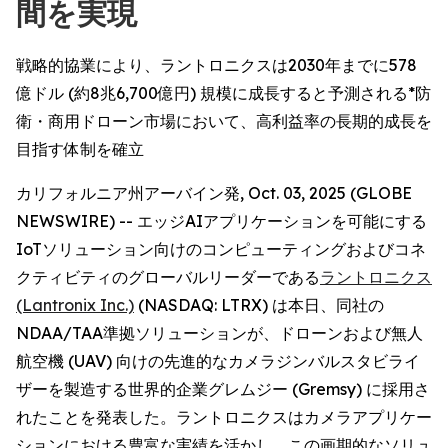
間を実現
戦略的協業により、ラントロニクスは2030年までに578
億ドル (約8兆6,700億円) 規模に成長すると予測される*防
衛・商用ドローン市場において、高利益率の長期的成長を
目指す体制を確立
カリフォルニア州アーバイン発, Oct. 03, 2025 (GLOBE
NEWSWIRE) -- エッジAIアプリケーションを可能にする
IoTソリューション向けのコンピューティングおよびコネ
クティビティのグローバルリーダーである
ラントロニクス
(Lantronix Inc.)
(NASDAQ: LTRX) は本日、同社の
NDAA/TAA準拠ソリューションが、ドローンおよび無人
航空機 (UAV) 向けの先進的なカメラジンバルスタビライ
ザーを製造する世界的企業グレムジー (Gremsy) に採用さ
れたことを発表した。ラントロニクスはカメラアプリケー
ションにおける豊富な実績を活かし、この画期的なソリュ