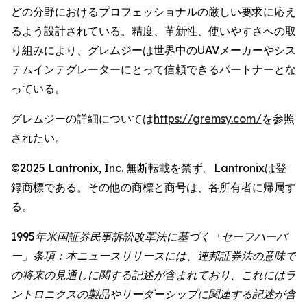
どの分野におけるプロフェッショナルの厳しい要求に応え
るよう設計されている。精度、革新性、使いやすさへの取
り組みにより、グレムジーは世界中のUAVメーカーやシス
テムインテグレーターにとって信頼できるパートナーとな
っている。
グレムジーの詳細については
https://gremsy.com/
を参照
されたい。
©2025 Lantronix, Inc. 無断転載を禁ず。Lantronixは登
録商標である。その他の商標と商号は、各所有者に帰属す
る。
1995年米国証券民事訴訟改革法に基づく「セーフハーバ
ー」条項：本ニュースリリースには、連邦証券法の意味で
の将来の見通しに関する記述が含まれており、これにはラ
ントロニクスの製品やリーダーシップに関連する記述が含