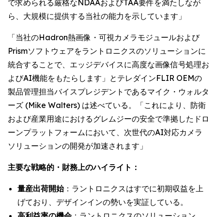
で求められる厳格なNDAAおよびTAA要件を満たしなが
ら、大規模に提供する当社の能力を示しています」
「当社のHadron熱画像・可視カメラモジュールおよび
Prismソフトウェアをラントロニクスのソリューションに
統合することで、エッジデバイスに高度な画像信号処理お
よびAI機能をもたらします」とテレダインFLIR OEMの
製品管理担当バイスプレジデントであるマイク・ウォルタ
ーズ (Mike Walters) は述べている。「これにより、防衛
および産業用途におけるグレムジーの安全で準拠したドロ
ーンプラットフォームにおいて、次世代のAI対応カメラ
ソリューションの開発が加速されます」
主要な戦略的・財務上のハイライト：
量産出荷開始
：ラントロニクスはすでに初期収益を上
げており、デザインインの勢いを実証している。
高利益率の機会
：ラントロニクスのソリューション